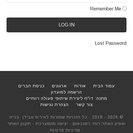
Remember Me
LOG IN
Lost Password
עמוד הבית
אודות
ארגונים
כניסת חברים
הרשמה למועדון
מתנה: דו"ח ליצירת שיתופי פעולה רווחיים
צור קשר
הצהרת נגישות
© 2026 - 2018 ·
כל הזכויות שמורות לאיריס אבידן
·
בנייה
ואפיון האתר:רותי ניסנבאום
·
יציאה מהמערכת
·
תקנון האתר
·
מדיניות פרטיות