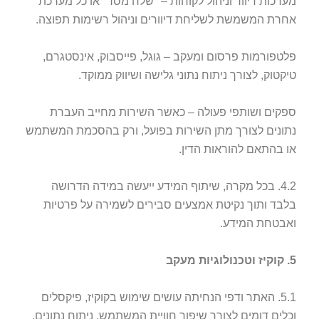
מערכות דיוור וניהול לקוחות – "שלח מסר" או כל מערכת
אחרת המשמשת לשליחת דיוורים וניהול רשימות תפוצה.
פלטפורמות פרסום ומעקב – גוגל, פייסבוק, אינסטגרם,
טיקטוק, לצורך ניתוח נתוני גלישה ושיווק ממוקד.
ספקים ושותפי פעולה – כאשר השירות מחייב העברת
נתונים לצורך מתן השירות בפועל, ורק בהסכמת המשתמש
או בהתאם להוראות הדין.
4.2. בכל מקרה, שיתוף המידע ייעשה במידה הדרושה
בלבד ותוך נקיטת אמצעים סבירים לשמירה על פרטיות
ואבטחת המידע.
5. קוקיז וטכנולוגיות מעקב
5.1. האתר ודפי הנחיתה עושים שימוש בקוקיז, פיקסלים
וכלים דומים לצורך שיפור חוויית המשתמש, ניתוח נתונים,