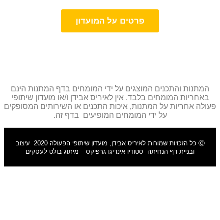
פרטים על המועדון
המתנות והתכנים המוצגים על ידי המומחים בדף המתנות הינם
באחריות המומחים בלבד. אין לאיריס אבידן ו/או מועדון שיתופי
פעולה אחריות על המתנות, איכות התכנים או השירותים המסופקים
על ידי המומחים המופיעים בדף זה.
Ⓒ כל הזכויות שמורות לאיריס אבידן, מועדון שיתופי הפעולה 2020 עיצוב
ובניית דף הנחיתה -ס
טודיו אינדיגו גרפיקס
– מיתוג בולט לעסקים